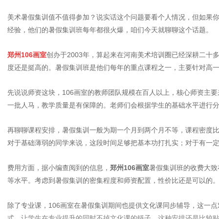
美术暑假集训值不值得参加？说实话这个问题要看个人情况，但如果你
经验，他们的暑假集训班每年都很火爆，咱们今天就聊聊这个话题。
郑州106画室
创办于2003年，算起来在河南美术培训圈已经深耕二
度还是挺高的。暑假集训班是他们每年的重点课程之一，主要针对高
先说说师资这块，106画室的教师团队规模在百人以上，核心师资主
一批人马，教学质量是有保障的。老师们会根据学生的基础水平进行
再聊聊课程安排，暑假集训一般为期一个月到两个月不等，课程密度比
对于基础薄弱的同学来说，这段时间足够把基本功打扎实；对于有一
费用方面，据小编查阅到的信息，
郑州106画室
暑假集训班的收费大致
等水平。考虑到暑假集训的密集程度和师资配置，性价比还是可以的
除了专业课，106画室在暑假集训期间也提供文化课同步辅导，这一
式，让学生在专业提升的同时不掉文化课的链子，这种安排还是比较