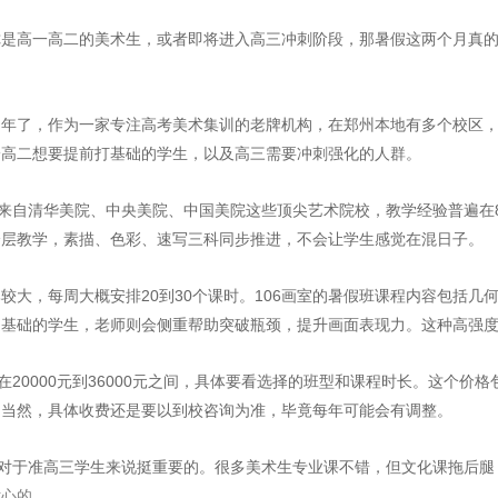
是高一高二的美术生，或者即将进入高三冲刺阶段，那暑假这两个月真的
十多年了，作为一家专注高考美术集训的老牌机构，在郑州本地有多个校区
一高二想要提前打基础的学生，以及高三需要冲刺强化的人群。
要来自清华美院、中央美院、中国美院这些顶尖艺术院校，教学经验普遍在
分层教学，素描、色彩、速写三科同步推进，不会让学生感觉在混日子。
较大，每周大概安排20到30个课时。106画室的暑假班课程内容包括
定基础的学生，老师则会侧重帮助突破瓶颈，提升画面表现力。这种高强
在20000元到36000元之间，具体要看选择的班型和课程时长。这个
。当然，具体收费还是要以到校咨询为准，毕竟每年可能会有调整。
点对于准高三学生来说挺重要的。很多美术生专业课不错，但文化课拖后
贴心的。