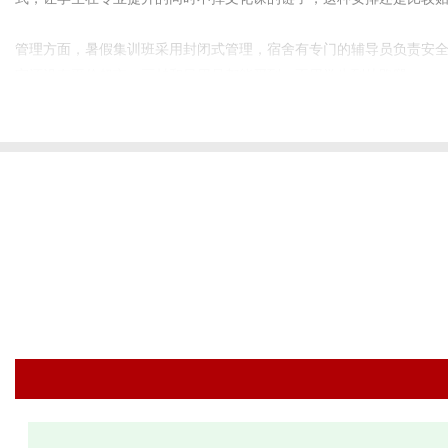
管理方面，暑假集训班采用封闭式管理，宿舍有专门的辅导员负责安
室还设有平价超市，画材和日用品都能买到，不用学生到处跑腿。