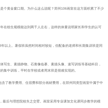
是个黄金窗口期。为什么这么说呢？郑州106画室在这方面积累了不少
，年在校生规模能达到两千人左右，这样的体量说明家长和学生的认可
8年以上。暑假班虽然时间相对较短，但配备的老师和长期集训班是同
几何体写生、素描静物、石膏像临摹、素描头像、速写训练等基础科目，
度的集中训练，平时在学校或者周末班是很难实现的。
价格包含了教学费用、住宿费和部分画材费用，在郑州同类型画室中属于中
腿，最后与理想院校失之交臂。画室采用专业课加文化课同步教学的模